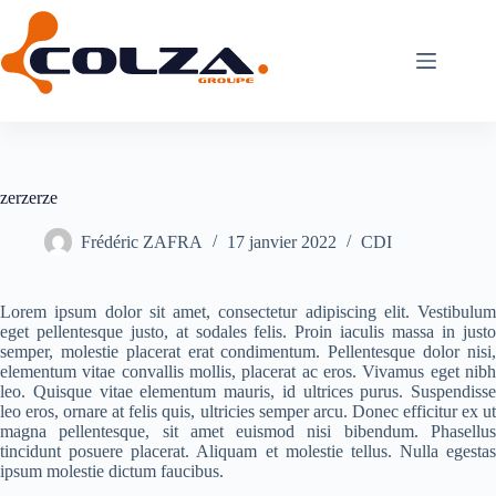
Passer
au
contenu
zerzerze
Frédéric ZAFRA
17 janvier 2022
CDI
Lorem ipsum dolor sit amet, consectetur adipiscing elit. Vestibulum
eget pellentesque justo, at sodales felis. Proin iaculis massa in justo
semper, molestie placerat erat condimentum. Pellentesque dolor nisi,
elementum vitae convallis mollis, placerat ac eros. Vivamus eget nibh
leo. Quisque vitae elementum mauris, id ultrices purus. Suspendisse
leo eros, ornare at felis quis, ultricies semper arcu. Donec efficitur ex ut
magna pellentesque, sit amet euismod nisi bibendum. Phasellus
tincidunt posuere placerat. Aliquam et molestie tellus. Nulla egestas
ipsum molestie dictum faucibus.